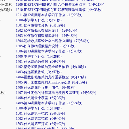
4分21秒）
1209-IDEF1X案例讲解之四-六个模型示例点评（14分21秒）
4分33秒）
1210-IDEF1X案例讲解之五-联赛管理系统建模（4分33秒）
1211-第12讲回顾本讲学习了什么（1分28秒）
件
1300-本讲学习什么（3分51秒）
1301-如何做需求分析（6分32秒）
1302-如何做概念数据库设计（12分10秒）
1303-如何做逻辑数据库设计（17分43秒）
）
1304-逻辑数据库设计会出现什么问题（7分54秒）
1305-如何做物理数据库设计（3分33秒）
1306-第13讲回顾本讲学习了什么（1分43秒）
件
1400-本讲学习什么（1分28秒）
1401-什么是函数依赖（9分27秒）
1402-部分函数依赖与完全函数依赖（4分40秒）
1403-传递函数依赖（3分57秒）
1404-函数依赖相关的几个重要概念（8分17秒）
1405-关于函数依赖的Armstrong公理（8分05秒）
1406-什么是属性（集）闭包（6分01秒）
3秒）
1407-属性闭包的计算算法与覆盖及其证明（7分53秒）
1408-什么是最小覆盖（6分08秒）
1409-第14讲回顾本讲学习了什么（1分24秒）
件
1500-本讲学习什么（1分19秒）
1501-什么是第一范式（3分53秒）
1502-什么是第二范式（6分40秒）
1503-什么是第三范式（6分40秒）