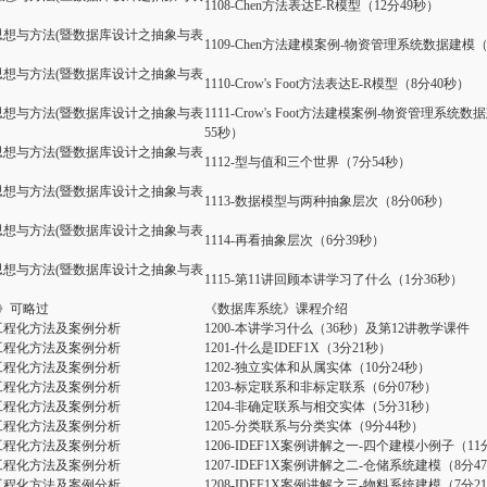
1108-Chen方法表达E-R模型（12分49秒）
思想与方法 (暨数据库设计之抽象与表
1109-Chen方法建模案例-物资管理系统数据建模（
思想与方法 (暨数据库设计之抽象与表
1110-Crow's Foot方法表达E-R模型（8分40秒）
思想与方法 (暨数据库设计之抽象与表
1111-Crow's Foot方法建模案例-物资管理系统
55秒）
思想与方法 (暨数据库设计之抽象与表
1112-型与值和三个世界（7分54秒）
思想与方法 (暨数据库设计之抽象与表
1113-数据模型与两种抽象层次（8分06秒）
思想与方法 (暨数据库设计之抽象与表
1114-再看抽象层次（6分39秒）
思想与方法 (暨数据库设计之抽象与表
1115-第11讲回顾本讲学习了什么（1分36秒）
》可略过
《数据库系统》课程介绍
工程化方法及案例分析
1200-本讲学习什么（36秒）及第12讲教学课件
工程化方法及案例分析
1201-什么是IDEF1X（3分21秒）
工程化方法及案例分析
1202-独立实体和从属实体（10分24秒）
工程化方法及案例分析
1203-标定联系和非标定联系（6分07秒）
工程化方法及案例分析
1204-非确定联系与相交实体（5分31秒）
工程化方法及案例分析
1205-分类联系与分类实体（9分44秒）
工程化方法及案例分析
1206-IDEF1X案例讲解之一-四个建模小例子（11
工程化方法及案例分析
1207-IDEF1X案例讲解之二-仓储系统建模（8分4
工程化方法及案例分析
1208-IDEF1X案例讲解之三-物料系统建模（7分2