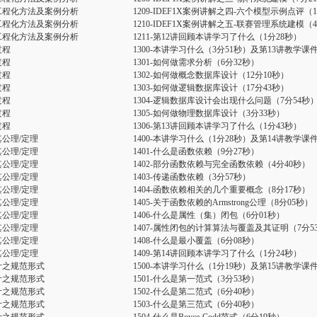
工程化方法及案例分析
1209-IDEF1X案例讲解之四-六个模型示例点评（1
工程化方法及案例分析
1210-IDEF1X案例讲解之五-联赛管理系统建模（
工程化方法及案例分析
1211-第12讲回顾本讲学习了什么（1分28秒）
过程
1300-本讲学习什么（3分51秒）及第13讲教学课
过程
1301-如何做需求分析（6分32秒）
过程
1302-如何做概念数据库设计（12分10秒）
过程
1303-如何做逻辑数据库设计（17分43秒）
过程
1304-逻辑数据库设计会出现什么问题（7分54秒
过程
1305-如何做物理数据库设计（3分33秒）
过程
1306-第13讲回顾本讲学习了什么（1分43秒）
其公理/定理
1400-本讲学习什么（1分28秒）及第14讲教学课
其公理/定理
1401-什么是函数依赖（9分27秒）
其公理/定理
1402-部分函数依赖与完全函数依赖（4分40秒）
其公理/定理
1403-传递函数依赖（3分57秒）
其公理/定理
1404-函数依赖相关的几个重要概念（8分17秒）
其公理/定理
1405-关于函数依赖的Armstrong公理（8分05秒）
其公理/定理
1406-什么是属性（集）闭包（6分01秒）
其公理/定理
1407-属性闭包的计算算法与覆盖及其证明（7分5
其公理/定理
1408-什么是最小覆盖（6分08秒）
其公理/定理
1409-第14讲回顾本讲学习了什么（1分24秒）
计之规范形式
1500-本讲学习什么（1分19秒）及第15讲教学课
计之规范形式
1501-什么是第一范式（3分53秒）
计之规范形式
1502-什么是第二范式（6分40秒）
计之规范形式
1503-什么是第三范式（6分40秒）