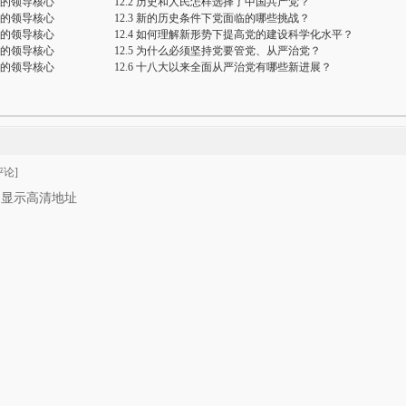
义的领导核心
12.2 历史和人民怎样选择了中国共产党？
义的领导核心
12.3 新的历史条件下党面临的哪些挑战？
义的领导核心
12.4 如何理解新形势下提高党的建设科学化水平？
义的领导核心
12.5 为什么必须坚持党要管党、从严治党？
义的领导核心
12.6 十八大以来全面从严治党有哪些新进展？
论]
只显示高清地址