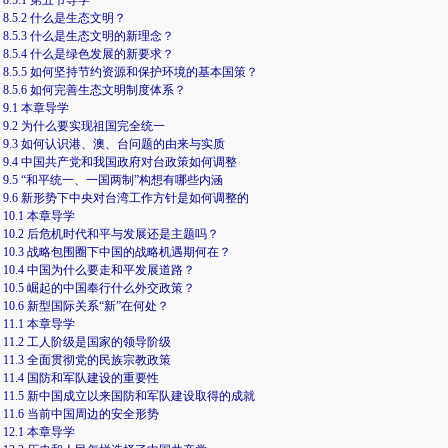
8.5.1 第五节导学
8.5.2 什么是生态文明？
8.5.3 什么是生态文明的新理念？
8.5.4 什么是绿色发展的新要求？
8.5.5 如何坚持节约资源和保护环境的基本国策？
8.5.6 如何完善生态文明制度体系？
9.1 本章导学
9.2 为什么要实现祖国完全统一
9.3 如何认识港、澳、台问题的由来与实质
9.4 中国共产党和我国政府对台政策如何调整
9.5 “和平统一、一国两制”构想有哪些内涵
9.6 新形势下中央对台湾工作方针是如何调整的
10.1 本章导学
10.2 后危机时代和平与发展还是主题吗？
10.3 战略包围圈下中国的战略机遇期何在？
10.4 中国为什么要走和平发展道路？
10.5 崛起的中国奉行什么外交政策？
10.6 新型国际关系“新”在何处？
11.1 本章导学
11.2 工人阶级是国家的领导阶级
11.3 全面贯彻党的民族宗教政策
11.4 国防和军队建设的重要性
11.5 新中国成立以来国防和军队建设取得的成就
11.6 当前中国周边的安全形势
12.1 本章导学