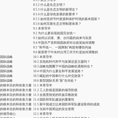
8.5.1 第五节导学
8.5.2 什么是生态文明？
8.5.3 什么是生态文明的新理念？
8.5.4 什么是绿色发展的新要求？
8.5.5 如何坚持节约资源和保护环境的基本国策？
8.5.6 如何完善生态文明制度体系？
9.1 本章导学
9.2 为什么要实现祖国完全统一
9.3 如何认识港、澳、台问题的由来与实质
9.4 中国共产党和我国政府对台政策如何调整
9.5 “和平统一、一国两制”构想有哪些内涵
9.6 新形势下中央对台湾工作方针是如何调整的
和国际战略
10.1 本章导学
和国际战略
10.2 后危机时代和平与发展还是主题吗？
和国际战略
10.3 战略包围圈下中国的战略机遇期何在？
和国际战略
10.4 中国为什么要走和平发展道路？
和国际战略
10.5 崛起的中国奉行什么外交政策？
和国际战略
10.6 新型国际关系“新”在何处？
义的根本目的和依靠力量
11.1 本章导学
义的根本目的和依靠力量
11.2 工人阶级是国家的领导阶级
义的根本目的和依靠力量
11.3 全面贯彻党的民族宗教政策
义的根本目的和依靠力量
11.4 国防和军队建设的重要性
义的根本目的和依靠力量
11.5 新中国成立以来国防和军队建设取得的成就
义的根本目的和依靠力量
11.6 当前中国周边的安全形势
义的领导核心
12.1 本章导学