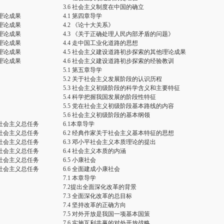
3.6 社会主义制度在中国的确立
理论成果
4.1 第四章导学
理论成果
4.2 《论十大关系》
理论成果
4.3 《关于正确处理人民内部矛盾的问题》
理论成果
4.4 走中国工业化道路的思想
理论成果
4.5 社会主义建设道路初步探索的其他理论成果
理论成果
4.6 社会主义建设道路初步探索的经验教训
5.1 第五章导学
5.2 关于社会主义发展阶段的认识历程
5.3 社会主义初级阶段的科学含义和主要特征
5.4 科学把握我国发展的阶段性特征
5.5 党在社会主义初级阶段基本路线的内容
5.6 社会主义初级阶段的基本纲领
社会主义总任务
6.1本章导学
社会主义总任务
6.2 经典作家关于社会主义基本特征的思想
社会主义总任务
6.3 邓小平社会主义本质理论的提出
社会主义总任务
6.4 社会主义本质的内涵
社会主义总任务
6.5 小康社会
社会主义总任务
6.6 全面建成小康社会
7.1 本章导学
7.2提出全面深化改革的背景
7.3 全面深化改革的总目标
7.4 坚持改革的正确方向
7.5 对外开放是我国一项基本国策
7.6 实施互利共赢的对外开放战略