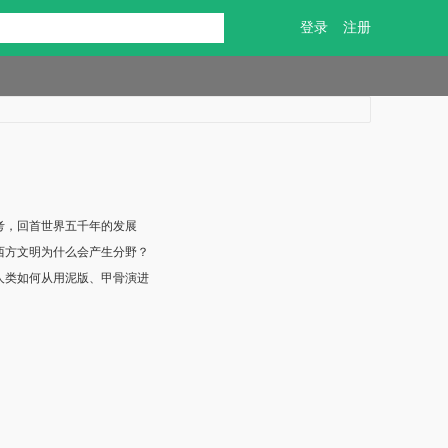
登录
注册
考，回首世界五千年的发展
西方文明为什么会产生分野？
人类如何从用泥版、甲骨演进
。