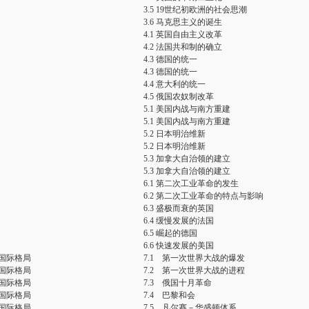
3.5 19世纪初欧洲的社会思潮
3.6 马克思主义的诞生
4.1 英国自由主义改革
4.2 法国共和制的确立
4.3 德国的统一
4.3 德国的统一
4.4 意大利的统一
4.5 俄国农奴制改革
5.1 美国内战与南方重建
5.1 美国内战与南方重建
5.2 日本明治维新
5.2 日本明治维新
5.3 加拿大自治领的建立
5.3 加拿大自治领的建立
6.1 第二次工业革命的发生
6.2 第二次工业革命的特点与影响
6.3 盛极而衰的英国
6.4 缓慢发展的法国
6.5 崛起的德国
6.6 快速发展的美国
国际格局
7.1 第一次世界大战的爆发
国际格局
7.2 第一次世界大战的进程
国际格局
7.3 俄国十月革命
国际格局
7.4 巴黎和会
国际格局
7.5 凡尔赛－华盛顿体系