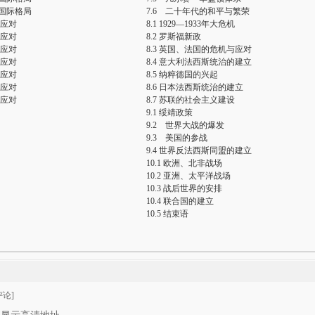
国际格局
7.6 二十年代的和平与繁荣
的应对
8.1 1929—1933年大危机
的应对
8.2 罗斯福新政
的应对
8.3 英国、法国的危机与应对
的应对
8.4 意大利法西斯统治的建立
的应对
8.5 纳粹德国的兴起
的应对
8.6 日本法西斯统治的建立
的应对
8.7 苏联的社会主义建设
9.1 绥靖政策
9.2 世界大战的爆发
9.3 美国的参战
9.4 世界反法西斯同盟的建立
10.1 欧洲、北非战场
10.2 亚洲、太平洋战场
10.3 战后世界的安排
10.4 联合国的建立
10.5 结束语
论]