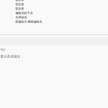
双折射
双折射
双折射
偏振光的干涉
光弹效应
圆偏振光 椭圆偏振光
论]
只显示高清地址