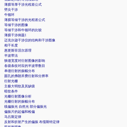
薄膜等厚干涉光程差公式
劈尖干涉
牛顿环
薄膜等倾干涉的光程差公式
等倾干涉的图像
等倾干涉和牛顿环的比较
薄膜干涉例题1
迈克尔逊干涉仪的结构和干涉图像
相干长度
惠更斯菲涅尔原理
半波带法
狭缝宽度对衍射图像的影响
各级条纹对应的半波带数目
单缝衍射的振幅分布
圆孔的弗朗禾费衍射和分辨率
衍射光栅
主极大明纹及其缺级
暗纹条件
光栅衍射图像分析
光栅衍射的振幅分布
线偏振光 自然光 部分偏振光
偏振片的起偏和检偏
马吕斯定律
反射和折射产生的偏振 布儒斯特定律