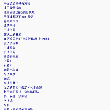
平面波波动微分方程
波的能量视频
能量密度 波的强度 视频
平面波和球面波的振幅
惠更斯原理
波的干涉
干涉例题
弦线上的驻波
在两端固定的弦线上形成驻波的条件
驻波波函数
半波损失
驻波例题
多普勒效应
例题1
例题2
光是电磁波
光波强度
光源
光波的叠加
光波的非相干叠加和相干叠加
相干光的获得—分波阵面法
杨氏双缝干涉实验
洛埃镜
光程
物象之间的等光程原理