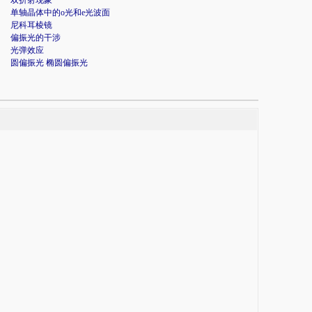
双折射现象
单轴晶体中的o光和e光波面
尼科耳棱镜
偏振光的干涉
光弹效应
圆偏振光 椭圆偏振光