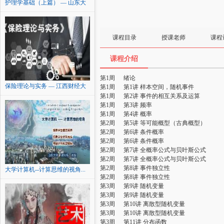
护理学基础（上篇） — 山东大
学
课程目录
授课老师
课程
课程介绍
第1周
绪论
保险理论与实务 — 江西财经大
第1周
第1讲 样本空间，随机事件
学
第1周
第2讲 事件的相互关系及运算
第1周
第3讲 频率
第1周
第4讲 概率
第2周
第5讲 等可能概型（古典概型）
第2周
第6讲 条件概率
第2周
第6讲 条件概率
第2周
第7讲 全概率公式与贝叶斯公式
第2周
第7讲 全概率公式与贝叶斯公式
第2周
第8讲 事件独立性
大学计算机--计算思维的视角...
第2周
第8讲 事件独立性
第3周
第9讲 随机变量
第3周
第9讲 随机变量
第3周
第10讲 离散型随机变量
第3周
第10讲 离散型随机变量
第3周
第11讲 分布函数