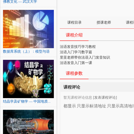
佛教文化 — 武汉大学
课程目录
授课老师
课程
课程介绍
法语发音技巧学习教程
数据库系统（上）：模型与语
法语入门学习数字篇
言...
里亚老师带你法语入门发音知识
法语发音入门第一课
课程参数
课程评论
暂无课程评论信息
[发表课程评论]
结晶学及矿物学 — 中国地质...
都显示
只显示标清地址
只显示高清地