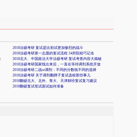
2018法硕考研 复试是比初试更加惨烈的战斗
2018法硕考研第一志愿的复试流程 34所院校巧记名
秘
2018北大、中国政法大学法硕考研 复试考查内容大揭秘
2018法硕考研国家线出来后，一直在等待调剂系统开放
2018法硕考研二战or调剂：不同的分数线不同的选择
2018法硕考研 关于调剂翻牌子复试选校那些事儿
2018翻硕北大、北外、青大、天津财经复试复习建议
2018翻硕复试笔试面试如何准备