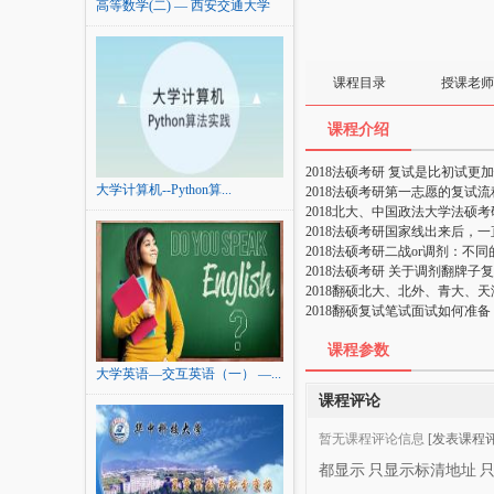
高等数学(二) — 西安交通大学
课程目录
授课老师
课程介绍
2018法硕考研 复试是比初试更
大学计算机--Python算...
2018法硕考研第一志愿的复试流
2018北大、中国政法大学法硕
2018法硕考研国家线出来后，
2018法硕考研二战or调剂：不
2018法硕考研 关于调剂翻牌子
2018翻硕北大、北外、青大、
2018翻硕复试笔试面试如何准备
课程参数
大学英语—交互英语（一） —...
课程评论
暂无课程评论信息
[发表课程评
都显示
只显示标清地址