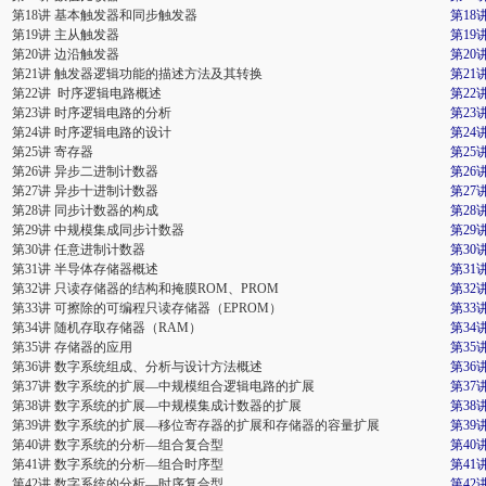
第18讲 基本触发器和同步触发器
第18
第19讲 主从触发器
第19
第20讲 边沿触发器
第20
第21讲 触发器逻辑功能的描述方法及其转换
第21
第22讲 时序逻辑电路概述
第22
第23讲 时序逻辑电路的分析
第23
第24讲 时序逻辑电路的设计
第24
第25讲 寄存器
第25
第26讲 异步二进制计数器
第26
第27讲 异步十进制计数器
第27
第28讲 同步计数器的构成
第28
第29讲 中规模集成同步计数器
第29
第30讲 任意进制计数器
第30
第31讲 半导体存储器概述
第31
第32讲 只读存储器的结构和掩膜ROM、PROM
第32
第33讲 可擦除的可编程只读存储器（EPROM）
第33
第34讲 随机存取存储器（RAM）
第34
第35讲 存储器的应用
第35
第36讲 数字系统组成、分析与设计方法概述
第36
第37讲 数字系统的扩展—中规模组合逻辑电路的扩展
第3
第38讲 数字系统的扩展—中规模集成计数器的扩展
第3
第39讲 数字系统的扩展—移位寄存器的扩展和存储器的容量扩展
第3
第40讲 数字系统的分析—组合复合型
第40
第41讲 数字系统的分析—组合时序型
第41
第42讲 数字系统的分析—时序复合型
第42