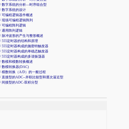
讲 数字系统的分析—时序组合型
讲 数字系统的设计
讲 可编程逻辑器件概述
讲 现场可编程逻辑阵列
讲 可编程阵列逻辑
讲 通用阵列逻辑
讲 脉冲波形的产生与整形概述
讲 555定时器的结构和原理
讲 555定时器构成的施密特触发器
讲 555定时器构成的单稳态触发器
讲 555定时器构成的多谐振荡器
讲 数模和模数转换概述
讲 数模转换器(DAC)
讲 模数转换（A/D）的一般过程
讲 直接型的ADC--并联比较型和逐次逼近型
讲 间接型的ADC-双积分型