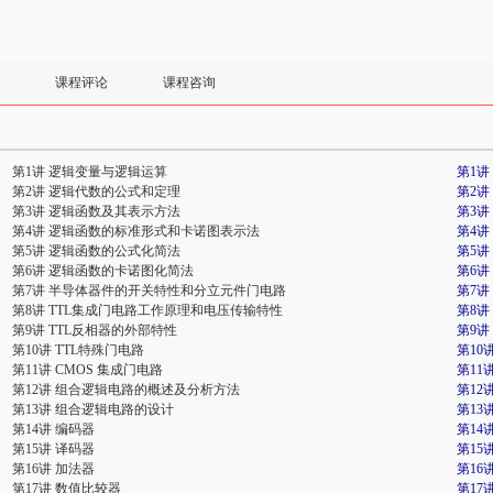
课程评论
课程咨询
第1讲 逻辑变量与逻辑运算
第1讲
第2讲 逻辑代数的公式和定理
第2讲
第3讲 逻辑函数及其表示方法
第3讲
第4讲 逻辑函数的标准形式和卡诺图表示法
第4
第5讲 逻辑函数的公式化简法
第5讲
第6讲 逻辑函数的卡诺图化简法
第6讲
第7讲 半导体器件的开关特性和分立元件门电路
第7
第8讲 TTL集成门电路工作原理和电压传输特性
第8讲
第9讲 TTL反相器的外部特性
第9讲
第10讲 TTL特殊门电路
第10
第11讲 CMOS 集成门电路
第11
第12讲 组合逻辑电路的概述及分析方法
第12
第13讲 组合逻辑电路的设计
第13
第14讲 编码器
第14
第15讲 译码器
第15
第16讲 加法器
第16
第17讲 数值比较器
第17