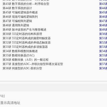
第43讲 数字系统的分析—时序组合型
第43
第44讲 数字系统的设计
第44
第45讲 可编程逻辑器件概述
第45
第46讲 现场可编程逻辑阵列
第46
第47讲 可编程阵列逻辑
第47
第48讲 通用阵列逻辑
第48
第49讲 脉冲波形的产生与整形概述
第49
第50讲 555定时器的结构和原理
第50
第51讲 555定时器构成的施密特触发器
第51
第52讲 555定时器构成的单稳态触发器
第52
第53讲 555定时器构成的多谐振荡器
第53
第54讲 数模和模数转换概述
第54
第55讲 数模转换器(DAC)
第55
第56讲 模数转换（A/D）的一般过程
第56
第57讲 直接型的ADC--并联比较型和逐次逼近型
第57
第58讲 间接型的ADC-双积分型
第58
论]
只显示高清地址