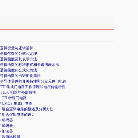
 逻辑变量与逻辑运算
 逻辑代数的公式和定理
 逻辑函数及其表示方法
讲 逻辑函数的标准形式和卡诺图表示法
 逻辑函数的公式化简法
 逻辑函数的卡诺图化简法
讲 半导体器件的开关特性和分立元件门电路
 TTL集成门电路工作原理和电压传输特性
 TTL反相器的外部特性
讲 TTL特殊门电路
讲 CMOS 集成门电路
讲 组合逻辑电路的概述及分析方法
讲 组合逻辑电路的设计
讲 编码器
讲 译码器
讲 加法器
讲 数值比较器